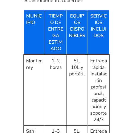
están totalmente cubiertos.
MUNIC
TIEMP
EQUIP
SERVIC
IPIO
O DE
OS
IOS
ENTRE
DISPO
INCLUI
GA
NIBLES
DOS
ESTIM
ADO
Monter
1–2
5L,
Entrega
rey
horas
10L y
rápida,
portátil
instalac
ión
profesi
onal,
capacit
ación y
soporte
24/7
San
1–3
5L,
Entrega