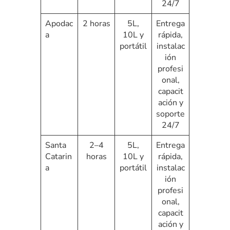
24/7
Apodac
2 horas
5L,
Entrega
a
10L y
rápida,
portátil
instalac
ión
profesi
onal,
capacit
ación y
soporte
24/7
Santa
2–4
5L,
Entrega
Catarin
horas
10L y
rápida,
a
portátil
instalac
ión
profesi
onal,
capacit
ación y